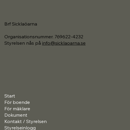
Nyhetsbrev Maj
Brf Sicklaöarna
Organisationsnummer. 769622-4232
Styrelsen nås på
info@sicklaoarna.se
Start
För boende
För mäklare
Dokument
Kontakt / Styrelsen
Styrelseinlogg