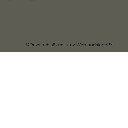
©Drivs och säkras utav Weblandslaget™